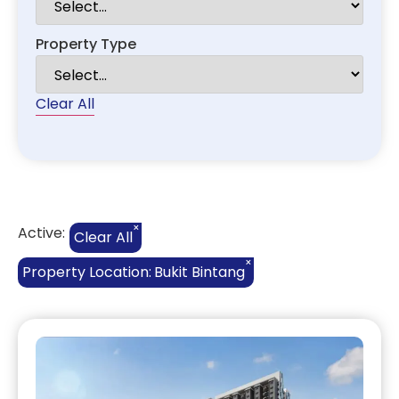
Property Type
Clear All
×
Active:
Clear All
×
Property Location
:
Bukit Bintang