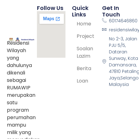
Follow Us
Quick
Get In
Links
Touch
60174646860
Home
residensiwil
Project
No 2-3, Jalan
Residensi
PJU 5/5,
Soalan
Wilayah
Dataran
Lazim
yang
Sunway, Kota
dahulunya
Damansara,
Berita
47810 Petalin
dikenali
Jaya,Selangor
sebagai
Loan
Malaysia
RUMAWIP
merupakan
satu
program
perumahan
mampu
milik yang