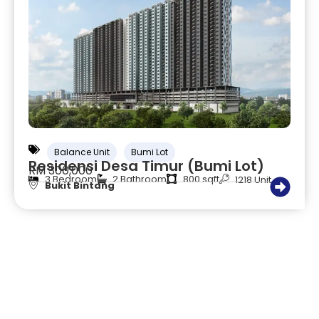
Balance Unit
Bumi Lot
Residensi Desa Timur (Bumi Lot)
RM 300,000
3 Bedroom
2 Bathroom
800 sqft
1218 Unit
Bukit Bintang