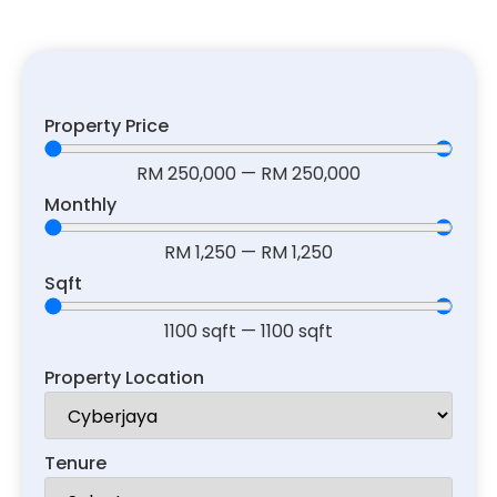
Property Price
RM
250,000
—
RM
250,000
Monthly
RM
1,250
—
RM
1,250
Sqft
1100
sqft
—
1100
sqft
Property Location
Tenure