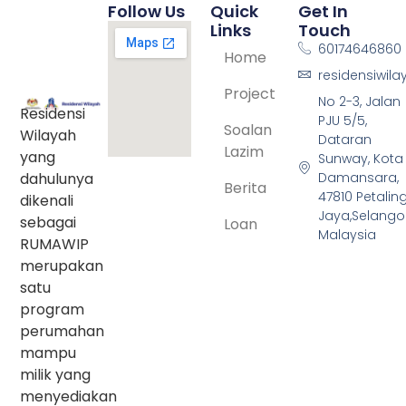
Follow Us
Quick
Get In
Links
Touch
60174646860
Home
residensiwil
Project
No 2-3, Jalan
Residensi
PJU 5/5,
Soalan
Wilayah
Dataran
Lazim
yang
Sunway, Kota
dahulunya
Damansara,
Berita
47810 Petalin
dikenali
Jaya,Selangor
sebagai
Loan
Malaysia
RUMAWIP
merupakan
satu
program
perumahan
mampu
milik yang
menyediakan