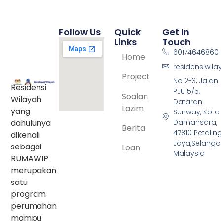
Follow Us
Quick
Get In
Links
Touch
60174646860
Home
residensiwil
Project
No 2-3, Jalan
Residensi
PJU 5/5,
Soalan
Wilayah
Dataran
Lazim
yang
Sunway, Kota
dahulunya
Damansara,
Berita
47810 Petalin
dikenali
Jaya,Selangor
sebagai
Loan
Malaysia
RUMAWIP
merupakan
satu
program
perumahan
mampu