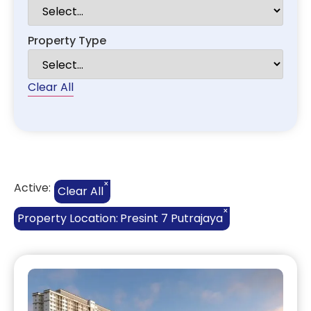
Property Type
Clear All
×
Active:
Clear All
×
Property Location
:
Presint 7 Putrajaya