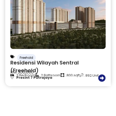
Freehold
Residensi Wilayah Sentral
(Freehold)
RM 300,000
3 Bedroom
2 Bathroom
800 sqft
892 Unit
Presint 7 Putrajaya