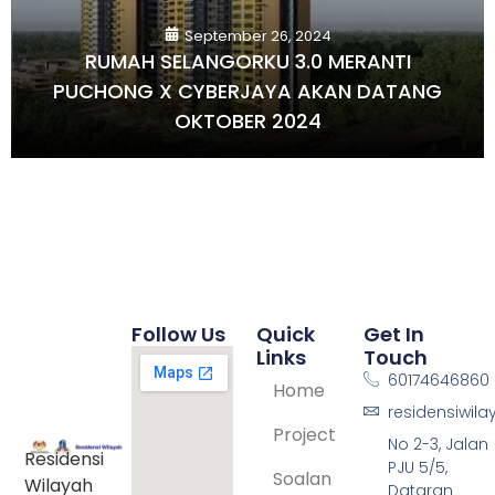
September 26, 2024
RUMAH SELANGORKU 3.0 MERANTI
PUCHONG X CYBERJAYA AKAN DATANG
OKTOBER 2024
Follow Us
Quick
Get In
Links
Touch
60174646860
Home
residensiwil
Project
No 2-3, Jalan
Residensi
PJU 5/5,
Soalan
Wilayah
Dataran