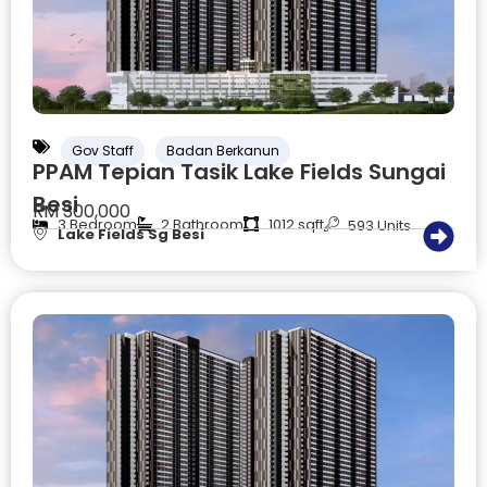
Gov Staff
Badan Berkanun
PPAM Tepian Tasik Lake Fields Sungai
Besi
RM 300,000
3 Bedroom
2 Bathroom
1012 sqft
593 Units
Lake Fields Sg Besi