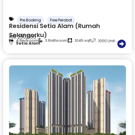
Pre Booking
Free Perabot
Residensi Setia Alam (Rumah
Selangorku)
RM 250,000
4 Bedroom
3 Bathroom
1045 sqft
1000 Unit
Setia Alam