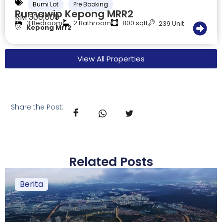
Bumi Lot
Pre Booking
Rumawip Kepong MRR2
RM 300,000
3 Bedroom
2 Bathroom
800 sqft
239 Unit
Kepong Mrr2
View All Properties
Share the Post:
Related Posts
Berita