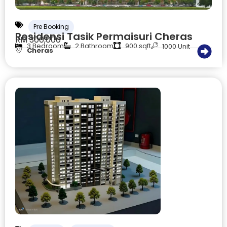
Pre Booking
Residensi Tasik Permaisuri Cheras
RM 300,000
3 Bedroom
2 Bathroom
900 sqft
1000 Unit
Cheras