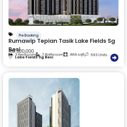
Pre Booking
Rumawip Tepian Tasik Lake Fields Sg
Besi
RM 300,000
3 Bedroom
2 Bathroom
869 sqft
593 Units
Lake Fields Sg Besi