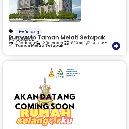
Pre Booking
Rumawip Taman Melati Setapak
RM 300,000
3 Bedroom
2 Bathroom
800 sqft
700 Unit
Taman Melati Setapak