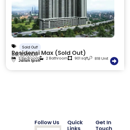
Sold Out!
Residensi Max (Sold Out)
RM 300,000
3 Bedroom
2 Bathroom
901 sqft
818 Unit
Jalan Ipoh
Follow Us
Quick
Get In
Links
Touch