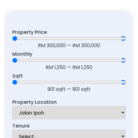
Property Price
RM
300,000
—
RM
300,000
Monthly
RM
1,250
—
RM
1,250
Sqft
901
sqft
—
901
sqft
Property Location
Tenure