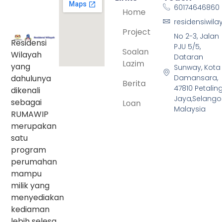
60174646860
Home
residensiwil
Project
No 2-3, Jalan
Residensi
PJU 5/5,
Soalan
Wilayah
Dataran
Lazim
yang
Sunway, Kota
dahulunya
Damansara,
Berita
47810 Petalin
dikenali
Jaya,Selangor
sebagai
Loan
Malaysia
RUMAWIP
merupakan
satu
program
perumahan
mampu
milik yang
menyediakan
kediaman
lebih selesa,