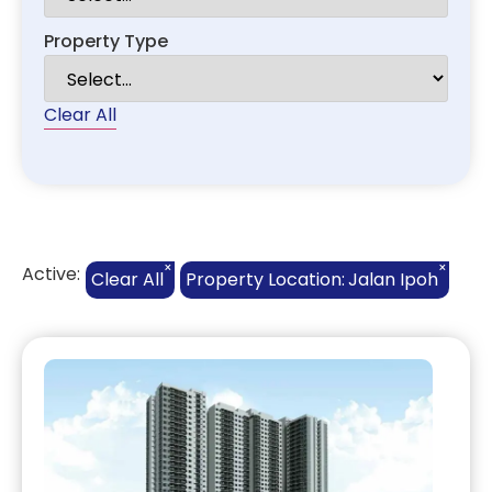
Property Type
Clear All
×
×
Active:
Clear All
Property Location
:
Jalan Ipoh