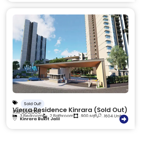
Sold Out!
Vierra Residence Kinrara (Sold Out)
RM 300,000
3 Bedroom
2 Bathroom
900 sqft
1604 Unit
Kinrara Bukit Jalil