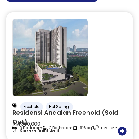
Freehold
Hot Selling!
Residensi Andalan Freehold (Sold
Out)
RM 300,000
3 Bedroom
2 Bathroom
816 sqft
823 Unit
Kinrara Bukit Jalil