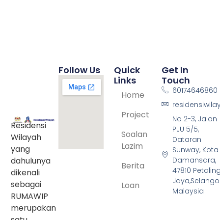
Follow Us
Quick
Get In
Links
Touch
60174646860
Home
residensiwil
Project
No 2-3, Jalan
Residensi
PJU 5/5,
Soalan
Wilayah
Dataran
Lazim
yang
Sunway, Kota
dahulunya
Damansara,
Berita
47810 Petalin
dikenali
Jaya,Selangor
sebagai
Loan
Malaysia
RUMAWIP
merupakan
satu