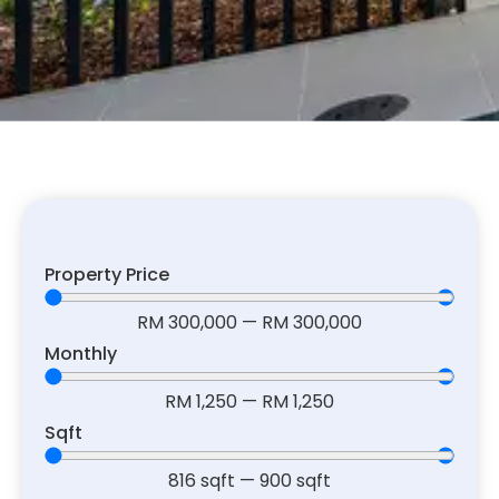
Property Price
RM
300,000
—
RM
300,000
Monthly
RM
1,250
—
RM
1,250
Sqft
816
sqft
—
900
sqft