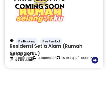
Pre Booking
Free Perabot
Residensi Setia Alam (Rumah
Selangorku)
RM 250,000
4 Bedroom
3 Bathroom
1045 sqft
1000 Unit
Setia Alam