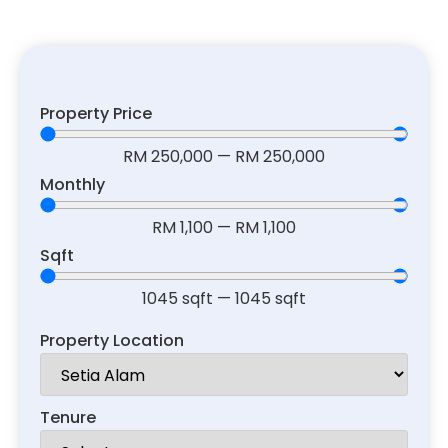
Property Price
RM
250,000
—
RM
250,000
Monthly
RM
1,100
—
RM
1,100
Sqft
1045
sqft
—
1045
sqft
Property Location
Tenure