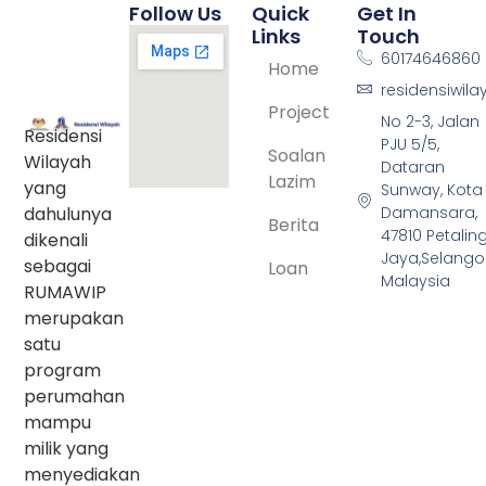
Follow Us
Quick
Get In
Links
Touch
60174646860
Home
residensiwil
Project
No 2-3, Jalan
Residensi
PJU 5/5,
Soalan
Wilayah
Dataran
Lazim
yang
Sunway, Kota
dahulunya
Damansara,
Berita
47810 Petalin
dikenali
Jaya,Selangor
sebagai
Loan
Malaysia
RUMAWIP
merupakan
satu
program
perumahan
mampu
milik yang
menyediakan