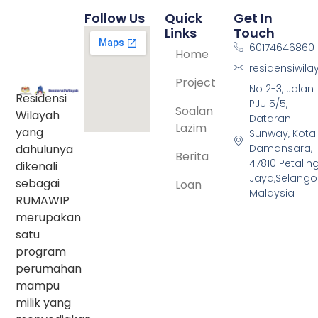
Follow Us
Quick
Get In
Links
Touch
60174646860
Home
residensiwil
Project
No 2-3, Jalan
Residensi
PJU 5/5,
Soalan
Wilayah
Dataran
Lazim
yang
Sunway, Kota
dahulunya
Damansara,
Berita
47810 Petalin
dikenali
Jaya,Selangor
sebagai
Loan
Malaysia
RUMAWIP
merupakan
satu
program
perumahan
mampu
milik yang