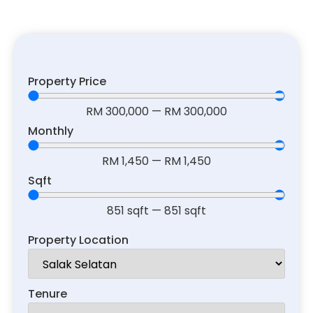
Property Price
RM
300,000
—
RM
300,000
Monthly
RM
1,450
—
RM
1,450
Sqft
851
sqft
—
851
sqft
Property Location
Tenure